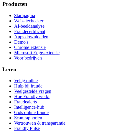
Producten
Startpagina
Websitechecker
AI-beeldanalyse
Fraudecertificaat
Apps downloaden
Demo's
Chrome-extensie
Microsoft Edge-extensie
Voor bedrijven
Leren
Veilig online
Hulp bij fraude
Veelgestelde vragen
Hoe Fraudly werkt
Fraudealerts
Intelligence-hub
Gids online fraude
Scamrapporten
Vertrouwen & transparantie
Fraudly Pulse