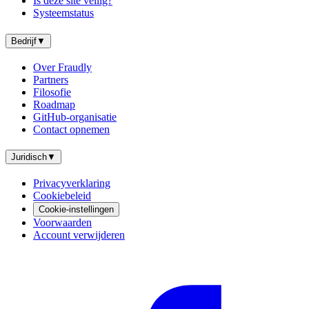
Is deze site veilig?
Systeemstatus
Bedrijf
▼
Over Fraudly
Partners
Filosofie
Roadmap
GitHub-organisatie
Contact opnemen
Juridisch
▼
Privacyverklaring
Cookiebeleid
Cookie-instellingen
Voorwaarden
Account verwijderen