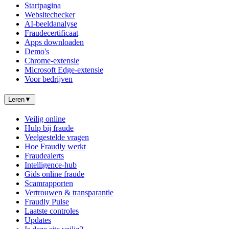
Startpagina
Websitechecker
AI-beeldanalyse
Fraudecertificaat
Apps downloaden
Demo's
Chrome-extensie
Microsoft Edge-extensie
Voor bedrijven
Leren
▼
Veilig online
Hulp bij fraude
Veelgestelde vragen
Hoe Fraudly werkt
Fraudealerts
Intelligence-hub
Gids online fraude
Scamrapporten
Vertrouwen & transparantie
Fraudly Pulse
Laatste controles
Updates