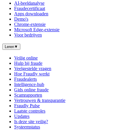
AI-beeldanalyse
Fraudecertificaat
Apps downloaden
Demo's
Chrome-extensie
Microsoft Edge-extensie
Voor bedrijven
Leren
▼
Veilig online
Hulp bij fraude
Veelgestelde vragen
Hoe Fraudly werkt
Fraudealerts
Intelligence-hub
Gids online fraude
Scamrapporten
Vertrouwen & transparantie
Fraudly Pulse
Laatste controles
Updates
Is deze site veilig?
Systeemstatus