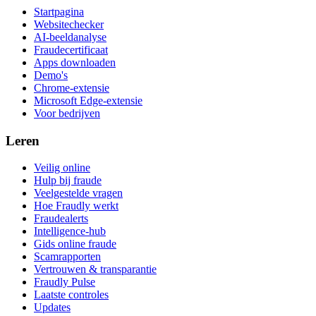
Startpagina
Websitechecker
AI-beeldanalyse
Fraudecertificaat
Apps downloaden
Demo's
Chrome-extensie
Microsoft Edge-extensie
Voor bedrijven
Leren
Veilig online
Hulp bij fraude
Veelgestelde vragen
Hoe Fraudly werkt
Fraudealerts
Intelligence-hub
Gids online fraude
Scamrapporten
Vertrouwen & transparantie
Fraudly Pulse
Laatste controles
Updates