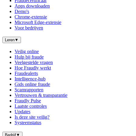
Fraudecertificaat
Apps downloaden
Demo's
Chrome-extensie
Microsoft Edge-extensie
Voor bedrijven
Leren
▼
Veilig online
Hulp bij fraude
Veelgestelde vragen
Hoe Fraudly werkt
Fraudealerts
Intelligence-hub
Gids online fraude
Scamrapporten
Vertrouwen & transparantie
Fraudly Pulse
Laatste controles
Updates
Is deze site veilig?
Systeemstatus
Bedrijf
▼