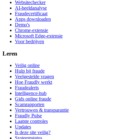
Websitechecker
AI-beeldanalyse
Fraudecertificaat
Apps downloaden
Demo's
Chrome-extensie
Microsoft Edge-extensie
Voor bedrijven
Leren
Veilig online
Hulp bij fraude
Veelgestelde vragen
Hoe Fraudly werkt
Fraudealerts
Intelligence-hub
Gids online fraude
Scamrapporten
Vertrouwen & transparantie
Fraudly Pulse
Laatste controles
Updates
Is deze site veilig?
Systeemstatus