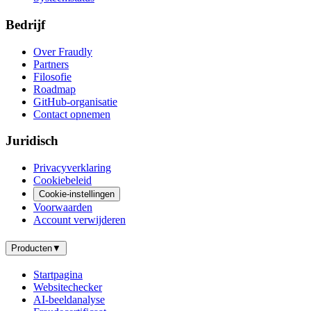
Bedrijf
Over Fraudly
Partners
Filosofie
Roadmap
GitHub-organisatie
Contact opnemen
Juridisch
Privacyverklaring
Cookiebeleid
Cookie-instellingen
Voorwaarden
Account verwijderen
Producten
▼
Startpagina
Websitechecker
AI-beeldanalyse