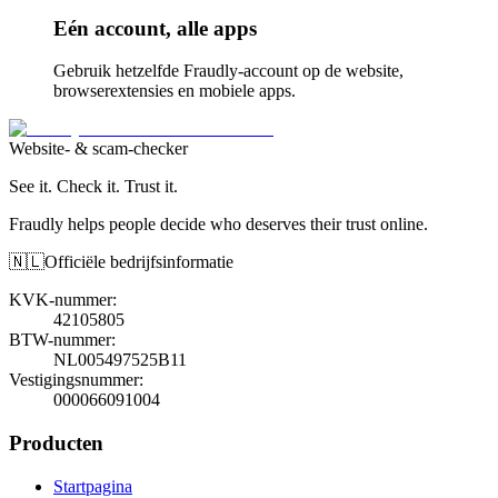
Eén account, alle apps
Gebruik hetzelfde Fraudly-account op de website,
browserextensies en mobiele apps.
Website- & scam-checker
See it. Check it. Trust it.
Fraudly helps people decide who deserves their trust online.
🇳🇱
Officiële bedrijfsinformatie
KVK-nummer
:
42105805
BTW-nummer
:
NL005497525B11
Vestigingsnummer
:
000066091004
Producten
Startpagina