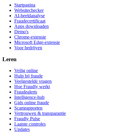
Startpagina
Websitechecker
AI-beeldanalyse
Fraudecertificaat
Apps downloaden
Demo's
Chrome-extensie
Microsoft Edge-extensie
Voor bedrijven
Leren
Veilig online
Hulp bij fraude
Veelgestelde vragen
Hoe Fraudly werkt
Fraudealerts
Intelligence-hub
Gids online fraude
Scamrapporten
Vertrouwen & transparantie
Fraudly Pulse
Laatste controles
Updates