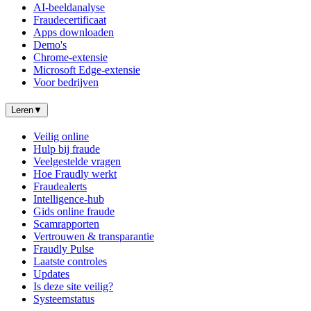
AI-beeldanalyse
Fraudecertificaat
Apps downloaden
Demo's
Chrome-extensie
Microsoft Edge-extensie
Voor bedrijven
Leren
▼
Veilig online
Hulp bij fraude
Veelgestelde vragen
Hoe Fraudly werkt
Fraudealerts
Intelligence-hub
Gids online fraude
Scamrapporten
Vertrouwen & transparantie
Fraudly Pulse
Laatste controles
Updates
Is deze site veilig?
Systeemstatus