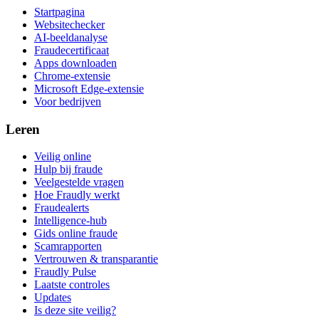
Startpagina
Websitechecker
AI-beeldanalyse
Fraudecertificaat
Apps downloaden
Chrome-extensie
Microsoft Edge-extensie
Voor bedrijven
Leren
Veilig online
Hulp bij fraude
Veelgestelde vragen
Hoe Fraudly werkt
Fraudealerts
Intelligence-hub
Gids online fraude
Scamrapporten
Vertrouwen & transparantie
Fraudly Pulse
Laatste controles
Updates
Is deze site veilig?