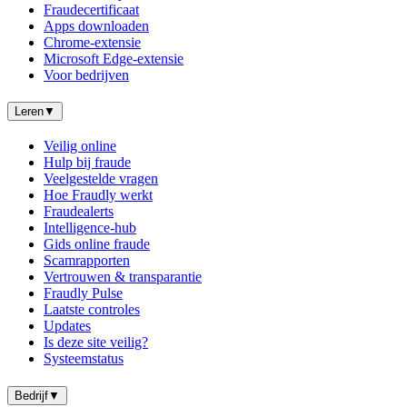
Fraudecertificaat
Apps downloaden
Chrome-extensie
Microsoft Edge-extensie
Voor bedrijven
Leren
▼
Veilig online
Hulp bij fraude
Veelgestelde vragen
Hoe Fraudly werkt
Fraudealerts
Intelligence-hub
Gids online fraude
Scamrapporten
Vertrouwen & transparantie
Fraudly Pulse
Laatste controles
Updates
Is deze site veilig?
Systeemstatus
Bedrijf
▼