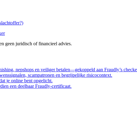
slachtoffer?)
ker
n geen juridisch of financieel advies.
ishing, nepshops en veiliger betalen—gekoppeld aan Fraudly’s checke
enssignalen, scampatronen en begrijpelijke risicocontext.
dat je online bent opgelicht.
dien een deelbaar Fraudly-certificaat.