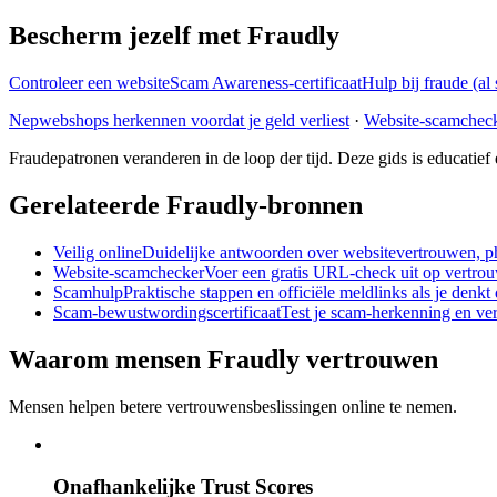
Bescherm jezelf met Fraudly
Controleer een website
Scam Awareness-certificaat
Hulp bij fraude (al 
Nepwebshops herkennen voordat je geld verliest
·
Website-scamchec
Fraudepatronen veranderen in de loop der tijd. Deze gids is educatief e
Gerelateerde Fraudly-bronnen
Veilig online
Duidelijke antwoorden over websitevertrouwen, ph
Website-scamchecker
Voer een gratis URL-check uit op vertrouw
Scamhulp
Praktische stappen en officiële meldlinks als je denkt 
Scam-bewustwordingscertificaat
Test je scam-herkenning en ver
Waarom mensen Fraudly vertrouwen
Mensen helpen betere vertrouwensbeslissingen online te nemen.
Onafhankelijke Trust Scores